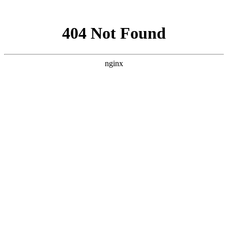
网站地图
您好，欢迎访问重庆市四川雅安商会官方网站！
商会电话：
023-63306630
加入收藏
设为首页
首页
HOME
商会概况
ABOUT
联系方式
商会章程
商会荣誉
商会会议
商会负责人
党建工作
WORK
新闻动态