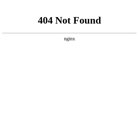
网站地图
您好，欢迎访问重庆市四川雅安商会官方网站！
商会电话：
023-63306630
加入收藏
设为首页
首页
HOME
商会概况
ABOUT
联系方式
商会章程
商会荣誉
商会会议
商会负责人
党建工作
WORK
新闻动态